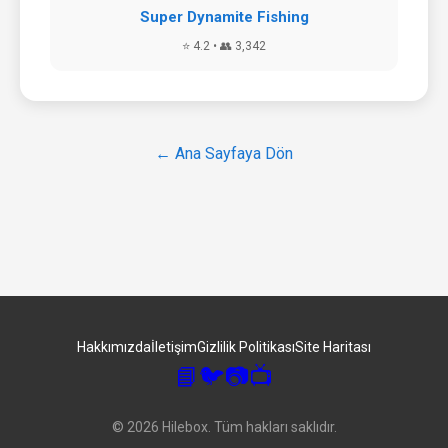
Super Dynamite Fishing
⭐ 4.2 • 👥 3,342
← Ana Sayfaya Dön
Hakkımızda
İletişim
Gizlilik Politikası
Site Haritası
📘
🐦
📷
📺
© 2026 Hilebox. Tüm hakları saklıdır.