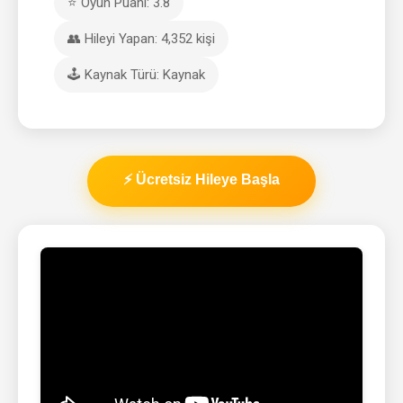
⭐ Oyun Puanı: 3.8
👥 Hileyi Yapan: 4,352 kişi
🕹️ Kaynak Türü: Kaynak
⚡ Ücretsiz Hileye Başla