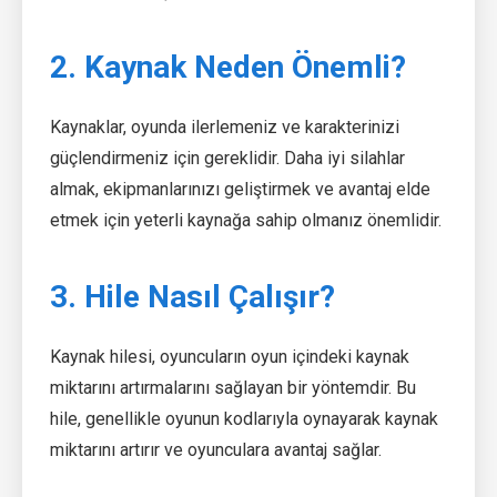
2. Kaynak Neden Önemli?
Kaynaklar, oyunda ilerlemeniz ve karakterinizi
güçlendirmeniz için gereklidir. Daha iyi silahlar
almak, ekipmanlarınızı geliştirmek ve avantaj elde
etmek için yeterli kaynağa sahip olmanız önemlidir.
3. Hile Nasıl Çalışır?
Kaynak hilesi, oyuncuların oyun içindeki kaynak
miktarını artırmalarını sağlayan bir yöntemdir. Bu
hile, genellikle oyunun kodlarıyla oynayarak kaynak
miktarını artırır ve oyunculara avantaj sağlar.