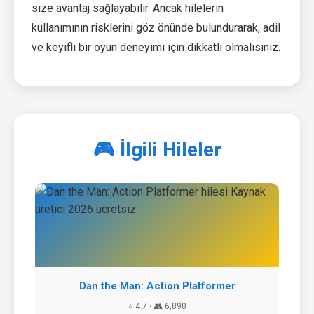
size avantaj sağlayabilir. Ancak hilelerin
kullanımının risklerini göz önünde bulundurarak, adil
ve keyifli bir oyun deneyimi için dikkatli olmalısınız.
🎮 İlgili Hileler
Dan the Man: Action Platformer
⭐ 4.7 • 👥 6,890