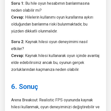
Soru 1:
Bu hile oyun hesabımın banlanmasına
neden olabilir mi?
Cevap:
Hilelerin kullanımı oyun kurallarına aykırı
olduğundan banlanma riski bulunmaktadır, bu
yüzden dikkatli olunmalıdır.
Soru 2:
Kaynak hilesi oyun deneyimimi nasıl
etkiler?
Cevap:
Kaynak hilesi kullanarak oyun içinde avantaj
elde edebilirsiniz ancak bu, oyunun gerçek
zorluklarından kaçmanıza neden olabilir.
6. Sonuç
Arena Breakout: Realistic FPS oyununda kaynak
hilesi kullanmak, oyun deneyiminizi değiştirebilir ve