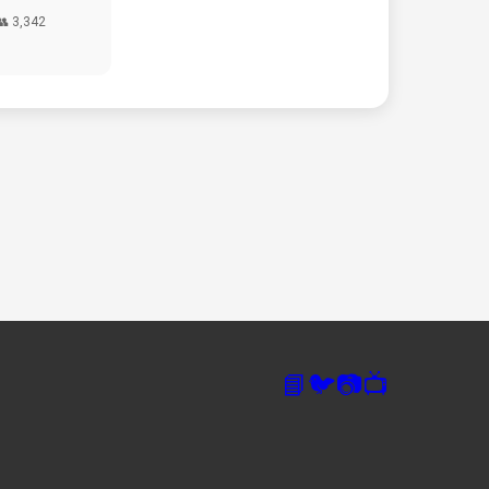
👥 3,342
📘
🐦
📷
📺