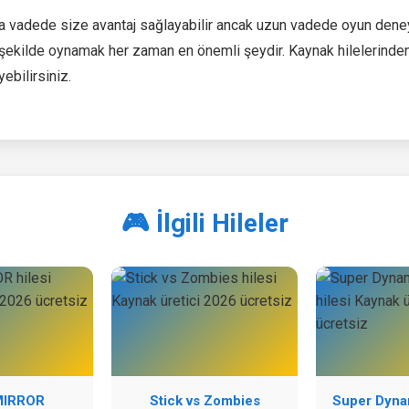
sa vadede size avantaj sağlayabilir ancak uzun vadede oyun deney
ir şekilde oynamak her zaman en önemli şeydir. Kaynak hilelerinden
ebilirsiniz.
🎮 İlgili Hileler
MIRROR
Stick vs Zombies
Super Dynam