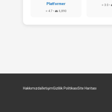
Platformer
⭐ 3.0 • 
⭐ 4.7 • 👥 6,890
Hakkımızda
İletişim
Gizlilik Politikası
Site Haritası