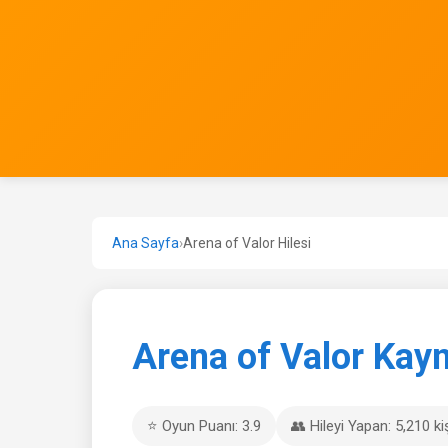
Ana Sayfa
›
Arena of Valor Hilesi
Arena of Valor Kayn
⭐ Oyun Puanı: 3.9
👥 Hileyi Yapan: 5,210 ki