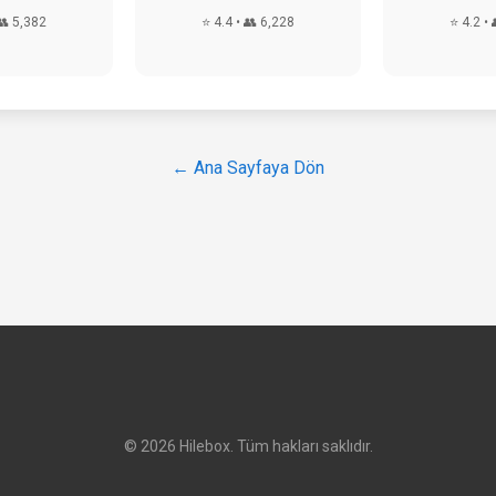
👥 5,382
⭐ 4.4 • 👥 6,228
⭐ 4.2 • 
← Ana Sayfaya Dön
© 2026 Hilebox. Tüm hakları saklıdır.