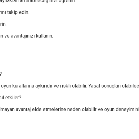
aynakları arttırabileceğinizi öğrenin.
ını takip edin.
rin.
 ve avantajınızı kullanın.
?
yun kurallarına aykırıdır ve riskli olabilir. Yasal sonuçları olabile
l etkiler?
lmayan avantaj elde etmelerine neden olabilir ve oyun deneyimini 