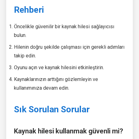
Rehberi
Öncelikle güvenilir bir kaynak hilesi sağlayıcısı
bulun.
Hilenin doğru şekilde çalışması için gerekli adımları
takip edin.
Oyunu açın ve kaynak hilesini etkinleştirin.
Kaynaklarınızın arttığını gözlemleyin ve
kullanımınıza devam edin.
Sık Sorulan Sorular
Kaynak hilesi kullanmak güvenli mi?