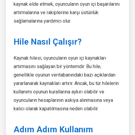
kaynak elde etmek, oyuncuların oyun içi başarılarını
artırmalarına ve rakiplerine karşı üstünlük
sağlamalarına yardımcı olur.
Hile Nasıl Çalışır?
Kaynak hilesi, oyuncuların oyun içi kaynakları
artırmasını sağlayan bir yöntemdir. Bu hile,
genellikle oyunun veritabanındaki bazı açıklardan
yararlanarak kaynakları artırır. Ancak, bu tür hilelerin
kullanımı oyunun kurallarına aykırı olabilir ve
oyuncuların hesaplarının askıya alınmasına veya
kalıcı olarak kapatılmasına neden olabilir.
Adım Adım Kullanım