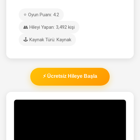
⭐ Oyun Puanı: 4.2
👥 Hileyi Yapan: 3,492 kişi
🕹️ Kaynak Türü: Kaynak
⚡ Ücretsiz Hileye Başla