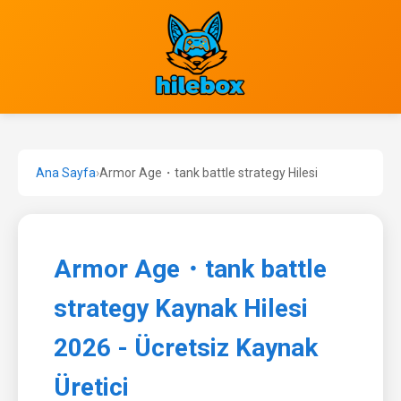
Ana Sayfa
›
Armor Age・tank battle strategy Hilesi
Armor Age・tank battle
strategy Kaynak Hilesi
2026 - Ücretsiz Kaynak
Üretici