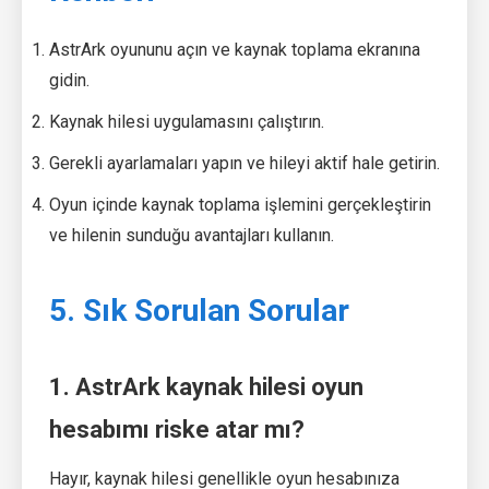
AstrArk oyununu açın ve kaynak toplama ekranına
gidin.
Kaynak hilesi uygulamasını çalıştırın.
Gerekli ayarlamaları yapın ve hileyi aktif hale getirin.
Oyun içinde kaynak toplama işlemini gerçekleştirin
ve hilenin sunduğu avantajları kullanın.
5. Sık Sorulan Sorular
1. AstrArk kaynak hilesi oyun
hesabımı riske atar mı?
Hayır, kaynak hilesi genellikle oyun hesabınıza