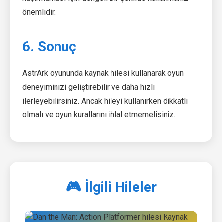
önemlidir.
6. Sonuç
AstrArk oyununda kaynak hilesi kullanarak oyun
deneyiminizi geliştirebilir ve daha hızlı
ilerleyebilirsiniz. Ancak hileyi kullanırken dikkatli
olmalı ve oyun kurallarını ihlal etmemelisiniz.
🎮 İlgili Hileler