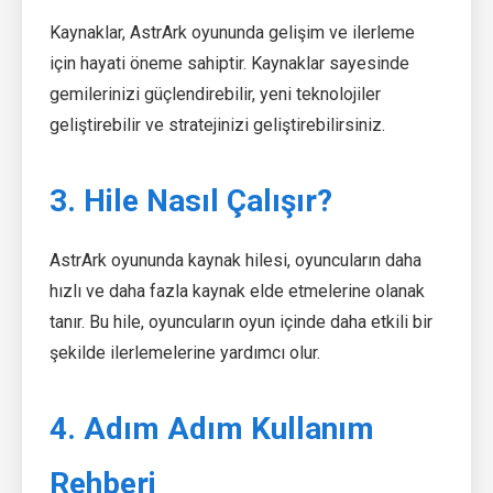
Kaynaklar, AstrArk oyununda gelişim ve ilerleme
için hayati öneme sahiptir. Kaynaklar sayesinde
gemilerinizi güçlendirebilir, yeni teknolojiler
geliştirebilir ve stratejinizi geliştirebilirsiniz.
3. Hile Nasıl Çalışır?
AstrArk oyununda kaynak hilesi, oyuncuların daha
hızlı ve daha fazla kaynak elde etmelerine olanak
tanır. Bu hile, oyuncuların oyun içinde daha etkili bir
şekilde ilerlemelerine yardımcı olur.
4. Adım Adım Kullanım
Rehberi