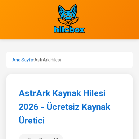
Ana Sayfa
›
AstrArk Hilesi
AstrArk Kaynak Hilesi
2026 - Ücretsiz Kaynak
Üretici