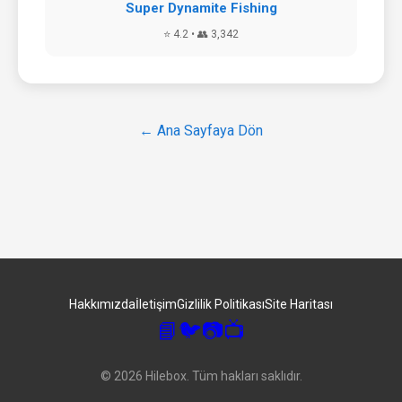
Super Dynamite Fishing
⭐ 4.2 • 👥 3,342
← Ana Sayfaya Dön
Hakkımızda
İletişim
Gizlilik Politikası
Site Haritası
📘
🐦
📷
📺
© 2026 Hilebox. Tüm hakları saklıdır.