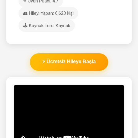
⭐ Oyun Puanı: 4.7
👥 Hileyi Yapan: 6,623 kişi
🕹️ Kaynak Türü: Kaynak
⚡ Ücretsiz Hileye Başla