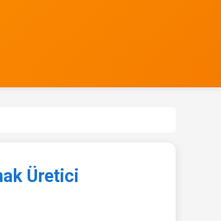
nak Üretici