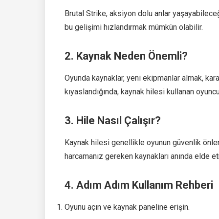
Brutal Strike, aksiyon dolu anlar yaşayabileceğ
bu gelişimi hızlandırmak mümkün olabilir.
2. Kaynak Neden Önemli?
Oyunda kaynaklar, yeni ekipmanlar almak, karak
kıyaslandığında, kaynak hilesi kullanan oyuncul
3. Hile Nasıl Çalışır?
Kaynak hilesi genellikle oyunun güvenlik önlem
harcamanız gereken kaynakları anında elde et
4. Adım Adım Kullanım Rehberi
Oyunu açın ve kaynak paneline erişin.