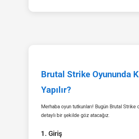
Brutal Strike Oyununda K
Yapılır?
Merhaba oyun tutkunları! Bugün Brutal Strike o
detaylı bir şekilde göz atacağız.
1. Giriş