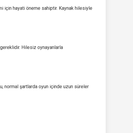
mi için hayati öneme sahiptir. Kaynak hilesiyle
gereklidir. Hilesiz oynayanlarla
Bu, normal şartlarda oyun içinde uzun süreler