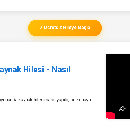
⚡ Ücretsiz Hileye Başla
aynak Hilesi - Nasıl
yununda kaynak hilesi nasıl yapılır, bu konuya