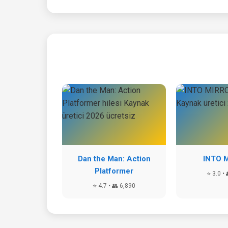
Dan the Man: Action
INTO 
Platformer
⭐ 3.0 • 
⭐ 4.7 • 👥 6,890