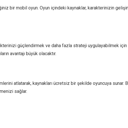
iniz bir mobil oyun. Oyun içindeki kaynaklar, karakterinizin gelişi
terinizi güçlendirmek ve daha fazla strateji uygulayabilmek için 
arın avantajı büyük olacaktır.
lerini atlatarak, kaynakları ücretsiz bir şekilde oyuncuya sunar. 
menizi sağlar.