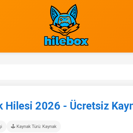
k Hilesi 2026 - Ücretsiz Kay
şi
🕹️ Kaynak Türü: Kaynak