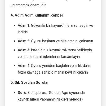
unutmamak önemlidir.
4. Adım Adım Kullanım Rehberi
Adım 1: Güvenilir bir kaynak hile aracı seçin ve
indirin.
Adım 2: Oyunu başlatın ve hile aracını çalıştırın.
Adım 3: İstediğiniz kaynak miktarını belirleyin
ve hile aracının işlemlerini tamamlayın.
Adım 4: Oyunu yeniden başlatın ve artık daha
fazla kaynağa sahip olmanın keyfini çıkarın.
5. Sık Sorulan Sorular
Soru:
Conquerors: Golden Age oyununda
kaynak hilesi yapmanın riskleri nelerdir?