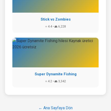
Stick vs Zombies
⭐ 4.4 • 👥 6,228
Super Dynamite Fishing
⭐ 4.2 • 👥 3,342
← Ana Sayfaya Dön