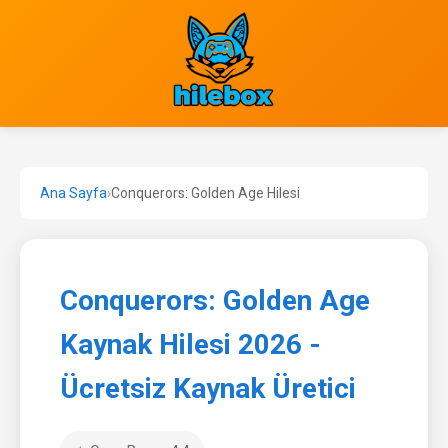
Ana Sayfa
›
Conquerors: Golden Age Hilesi
Conquerors: Golden Age
Kaynak Hilesi 2026 -
Ücretsiz Kaynak Üretici