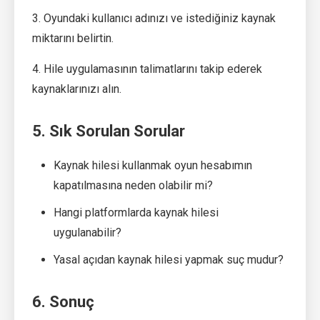
3. Oyundaki kullanıcı adınızı ve istediğiniz kaynak
miktarını belirtin.
4. Hile uygulamasının talimatlarını takip ederek
kaynaklarınızı alın.
5. Sık Sorulan Sorular
Kaynak hilesi kullanmak oyun hesabımın
kapatılmasına neden olabilir mi?
Hangi platformlarda kaynak hilesi
uygulanabilir?
Yasal açıdan kaynak hilesi yapmak suç mudur?
6. Sonuç