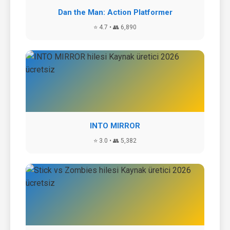
Dan the Man: Action Platformer
⭐ 4.7 • 👥 6,890
INTO MIRROR
⭐ 3.0 • 👥 5,382