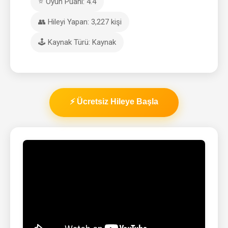
⭐ Oyun Puanı: 4.4
👥 Hileyi Yapan: 3,227 kişi
🕹️ Kaynak Türü: Kaynak
⚡ Ücretsiz Hileye Başla