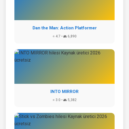
Dan the Man: Action Platformer
⭐ 4.7 • 👥 6,890
INTO MIRROR
⭐ 3.0 • 👥 5,382