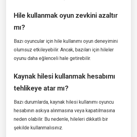
Hile kullanmak oyun zevkini azaltır
mı?
Bazı oyuncular için hile kullanımı oyun deneyimini
olumsuz etkileyebilir. Ancak, bazıları için hileler
oyunu daha eğlenceli hale getirebilir.
Kaynak hilesi kullanmak hesabımı
tehlikeye atar mı?
Bazı durumlarda, kaynak hilesi kullanımı oyuncu
hesabının askıya alınmasına veya kapatılmasına
neden olabilir. Bu nedenle, hileleri dikkatli bir
şekilde kullanmalısınız.