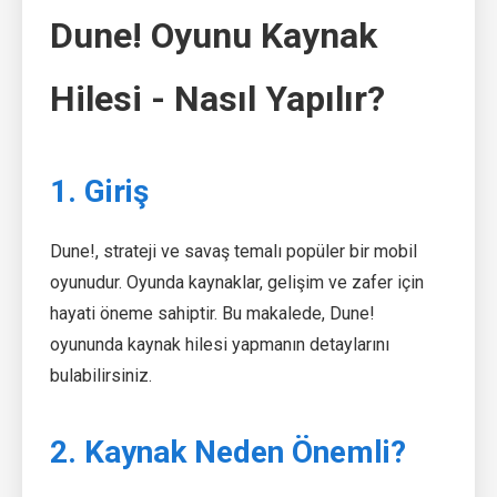
Dune! Oyunu Kaynak
Hilesi - Nasıl Yapılır?
1. Giriş
Dune!, strateji ve savaş temalı popüler bir mobil
oyunudur. Oyunda kaynaklar, gelişim ve zafer için
hayati öneme sahiptir. Bu makalede, Dune!
oyununda kaynak hilesi yapmanın detaylarını
bulabilirsiniz.
2. Kaynak Neden Önemli?