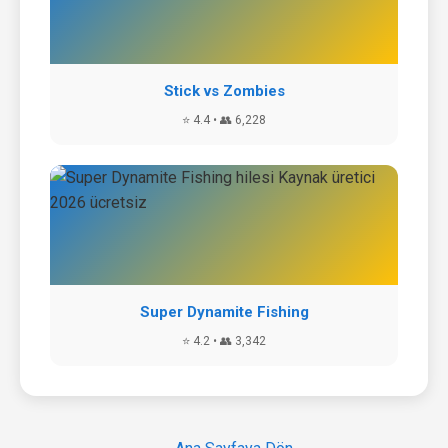
Stick vs Zombies
⭐ 4.4 • 👥 6,228
Super Dynamite Fishing
⭐ 4.2 • 👥 3,342