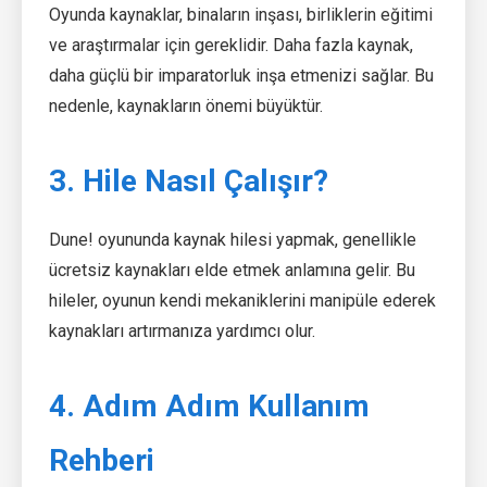
Oyunda kaynaklar, binaların inşası, birliklerin eğitimi
ve araştırmalar için gereklidir. Daha fazla kaynak,
daha güçlü bir imparatorluk inşa etmenizi sağlar. Bu
nedenle, kaynakların önemi büyüktür.
3. Hile Nasıl Çalışır?
Dune! oyununda kaynak hilesi yapmak, genellikle
ücretsiz kaynakları elde etmek anlamına gelir. Bu
hileler, oyunun kendi mekaniklerini manipüle ederek
kaynakları artırmanıza yardımcı olur.
4. Adım Adım Kullanım
Rehberi