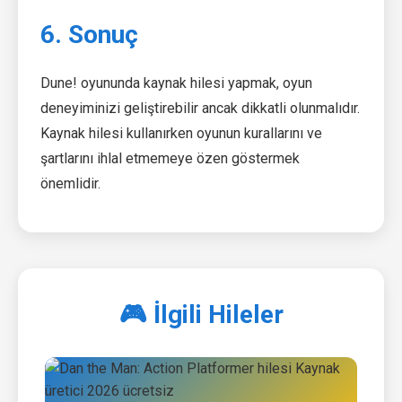
6. Sonuç
Dune! oyununda kaynak hilesi yapmak, oyun
deneyiminizi geliştirebilir ancak dikkatli olunmalıdır.
Kaynak hilesi kullanırken oyunun kurallarını ve
şartlarını ihlal etmemeye özen göstermek
önemlidir.
🎮 İlgili Hileler