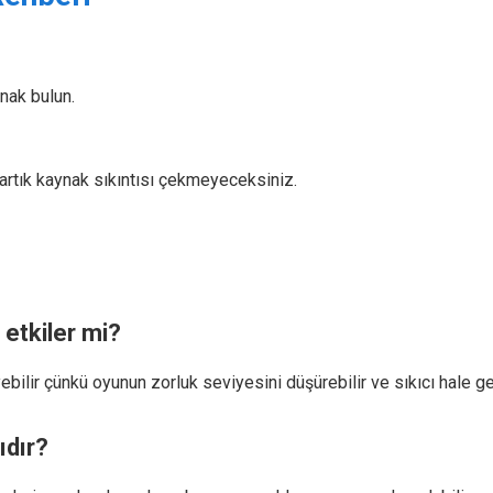
ynak bulun.
rtık kaynak sıkıntısı çekmeyeceksiniz.
etkiler mi?
bilir çünkü oyunun zorluk seviyesini düşürebilir ve sıkıcı hale geti
ıdır?