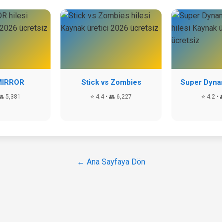
MIRROR
Stick vs Zombies
Super Dynam
👥 5,381
⭐ 4.4 • 👥 6,227
⭐ 4.2 • 
← Ana Sayfaya Dön