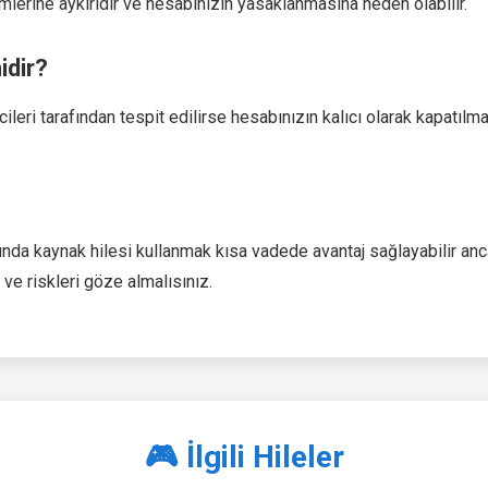
ümlerine aykırıdır ve hesabınızın yasaklanmasına neden olabilir.
idir?
ileri tarafından tespit edilirse hesabınızın kalıcı olarak kapatılma
unda kaynak hilesi kullanmak kısa vadede avantaj sağlayabilir a
ı ve riskleri göze almalısınız.
🎮 İlgili Hileler