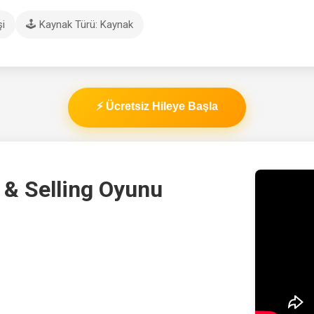
şi
🕹️ Kaynak Türü: Kaynak
⚡ Ücretsiz Hileye Başla
 & Selling Oyunu