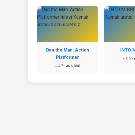
Dan the Man: Action
INTO 
Platformer
⭐ 3.0 • 
⭐ 4.7 • 👥 6,888