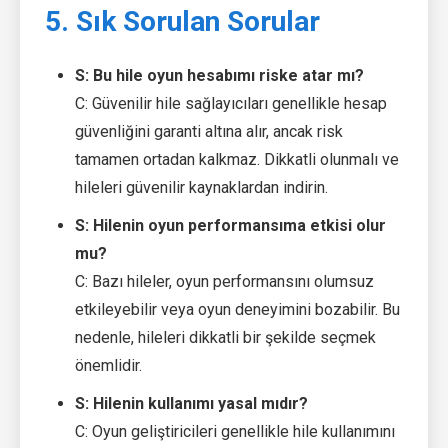
5. Sık Sorulan Sorular
S: Bu hile oyun hesabımı riske atar mı?
C: Güvenilir hile sağlayıcıları genellikle hesap
güvenliğini garanti altına alır, ancak risk
tamamen ortadan kalkmaz. Dikkatli olunmalı ve
hileleri güvenilir kaynaklardan indirin.
S: Hilenin oyun performansıma etkisi olur
mu?
C: Bazı hileler, oyun performansını olumsuz
etkileyebilir veya oyun deneyimini bozabilir. Bu
nedenle, hileleri dikkatli bir şekilde seçmek
önemlidir.
S: Hilenin kullanımı yasal mıdır?
C: Oyun geliştiricileri genellikle hile kullanımını