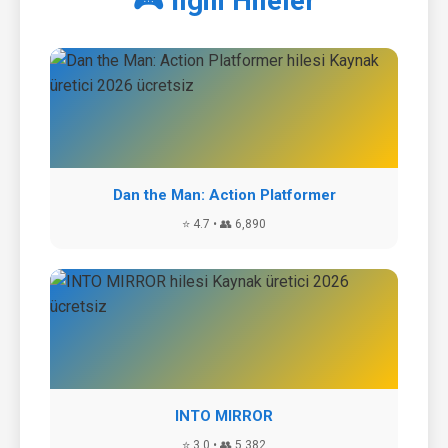
🎮 İlgili Hileler
Dan the Man: Action Platformer
⭐ 4.7 • 👥 6,890
INTO MIRROR
⭐ 3.0 • 👥 5,382