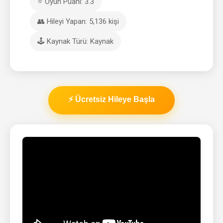
⭐ Oyun Puanı: 3.3
👥 Hileyi Yapan: 5,136 kişi
🕹️ Kaynak Türü: Kaynak
⚡ Ücretsiz Hileye Başla