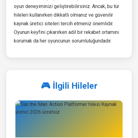
oyun deneyiminizi geliştirebilirsiniz. Ancak, bu tür
hileleri kullanırken dikkatli olmanız ve güvenilir
kaynak üretici siteleri tercih etmeniz önemlidir.
Oyunun keyfini çıkarırken adil bir rekabet ortamını
korumak da her oyuncunun sorumluluğundadır.
🎮 İlgili Hileler