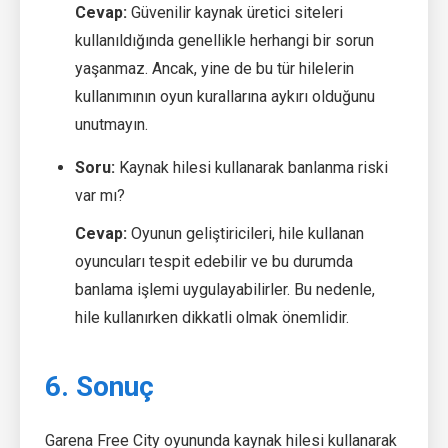
Cevap:
Güvenilir kaynak üretici siteleri
kullanıldığında genellikle herhangi bir sorun
yaşanmaz. Ancak, yine de bu tür hilelerin
kullanımının oyun kurallarına aykırı olduğunu
unutmayın.
Soru:
Kaynak hilesi kullanarak banlanma riski
var mı?
Cevap:
Oyunun geliştiricileri, hile kullanan
oyuncuları tespit edebilir ve bu durumda
banlama işlemi uygulayabilirler. Bu nedenle,
hile kullanırken dikkatli olmak önemlidir.
6. Sonuç
Garena Free City oyununda kaynak hilesi kullanarak