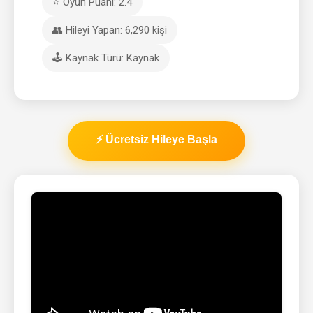
⭐ Oyun Puanı: 2.4
👥 Hileyi Yapan: 6,290 kişi
🕹️ Kaynak Türü: Kaynak
⚡ Ücretsiz Hileye Başla