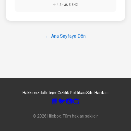
⭐ 4.2 • 👥 3,342
← Ana Sayfaya Dön
Hakkımızda
İletişim
Gizlilik Politikası
Site Haritası
📘
🐦
📷
📺
© 2026 Hilebox. Tüm hakları saklıdır.