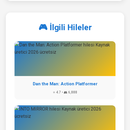
🎮 İlgili Hileler
Dan the Man: Action Platformer
⭐ 4.7 • 👥 6,888