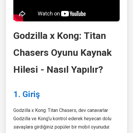
Godzilla x Kong: Titan
Chasers Oyunu Kaynak
Hilesi - Nasıl Yapılır?
1. Giriş
Godzilla x Kong: Titan Chasers, dev canavarlar
Godzilla ve Kong'u kontrol ederek heyecan dolu
savaşlara girdiğiniz popüler bir mobil oyunudur.