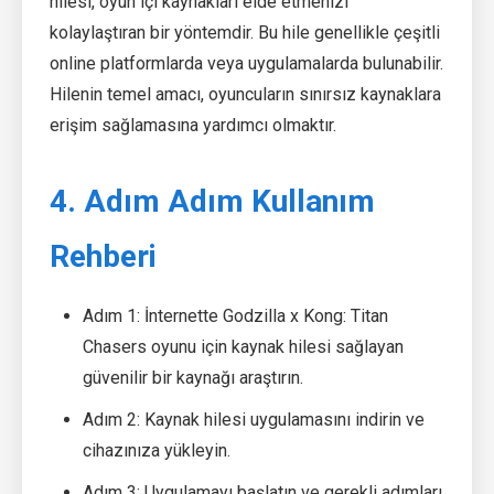
hilesi, oyun içi kaynakları elde etmenizi
kolaylaştıran bir yöntemdir. Bu hile genellikle çeşitli
online platformlarda veya uygulamalarda bulunabilir.
Hilenin temel amacı, oyuncuların sınırsız kaynaklara
erişim sağlamasına yardımcı olmaktır.
4. Adım Adım Kullanım
Rehberi
Adım 1: İnternette Godzilla x Kong: Titan
Chasers oyunu için kaynak hilesi sağlayan
güvenilir bir kaynağı araştırın.
Adım 2: Kaynak hilesi uygulamasını indirin ve
cihazınıza yükleyin.
Adım 3: Uygulamayı başlatın ve gerekli adımları