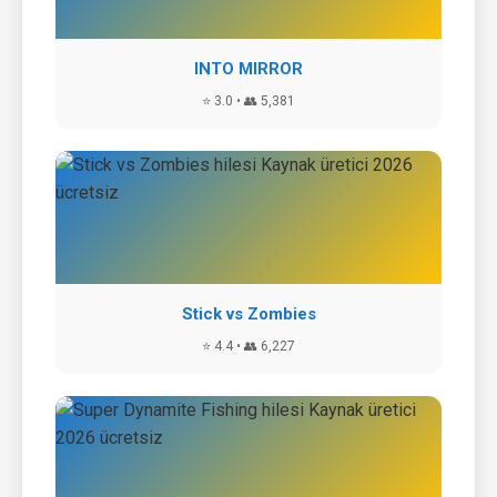
INTO MIRROR
⭐ 3.0 • 👥 5,381
Stick vs Zombies
⭐ 4.4 • 👥 6,227