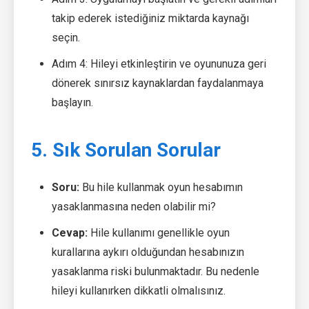
takip ederek istediğiniz miktarda kaynağı
seçin.
Adım 4: Hileyi etkinleştirin ve oyununuza geri
dönerek sınırsız kaynaklardan faydalanmaya
başlayın.
5. Sık Sorulan Sorular
Soru:
Bu hile kullanmak oyun hesabımın
yasaklanmasına neden olabilir mi?
Cevap:
Hile kullanımı genellikle oyun
kurallarına aykırı olduğundan hesabınızın
yasaklanma riski bulunmaktadır. Bu nedenle
hileyi kullanırken dikkatli olmalısınız.