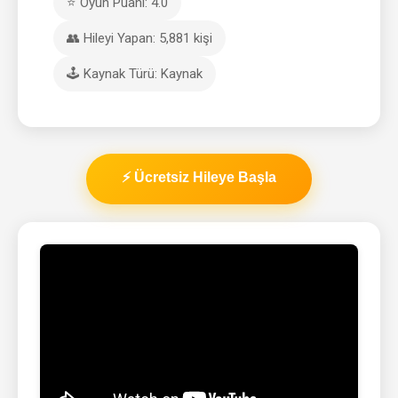
⭐ Oyun Puanı: 4.0
👥 Hileyi Yapan: 5,881 kişi
🕹️ Kaynak Türü: Kaynak
⚡ Ücretsiz Hileye Başla