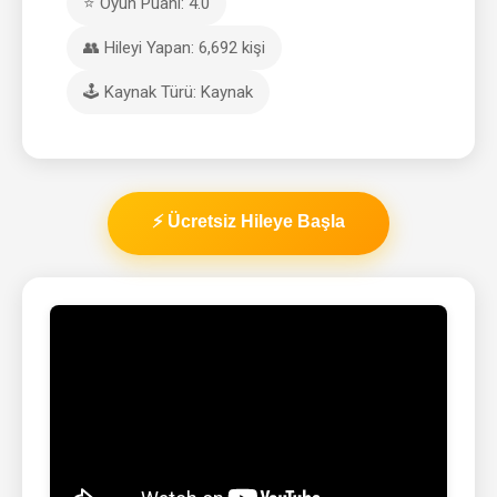
⭐ Oyun Puanı: 4.0
👥 Hileyi Yapan: 6,692 kişi
🕹️ Kaynak Türü: Kaynak
⚡ Ücretsiz Hileye Başla