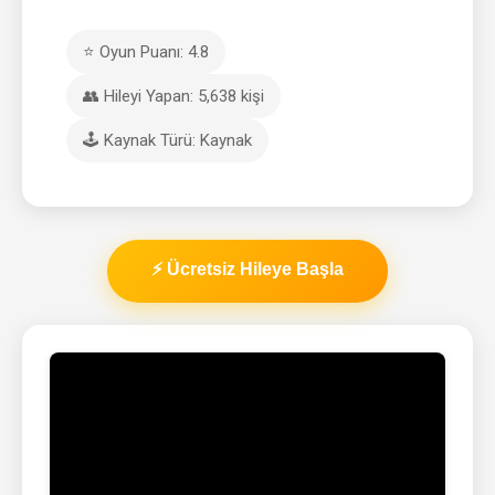
⭐ Oyun Puanı: 4.8
👥 Hileyi Yapan: 5,638 kişi
🕹️ Kaynak Türü: Kaynak
⚡ Ücretsiz Hileye Başla