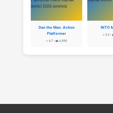
Dan the Man: Action
INTO 
Platformer
⭐ 3.0 • 
⭐ 4.7 • 👥 6,890