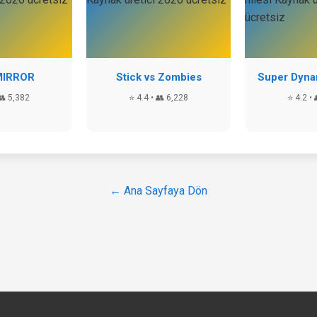
MIRROR
Stick vs Zombies
Super Dynam
👥 5,382
⭐ 4.4 • 👥 6,228
⭐ 4.2 • 
← Ana Sayfaya Dön