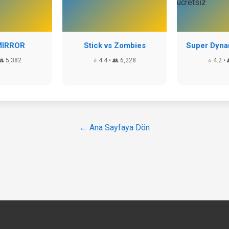
MIRROR
Stick vs Zombies
Super Dynam
👥 5,382
⭐ 4.4 • 👥 6,228
⭐ 4.2 • 
← Ana Sayfaya Dön