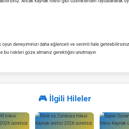
abilirsiniz. Ancak kaynak hilesi gibi özelliklerden faydalanarak 
oyun deneyiminizi daha eğlenceli ve verimli hale getirebilirsiniz
ve bu riskleri göze almanız gerektiğini unutmayın.
🎮 İlgili Hileler