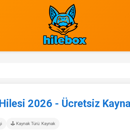
ilesi 2026 - Ücretsiz Kayna
şi
🕹️ Kaynak Türü: Kaynak