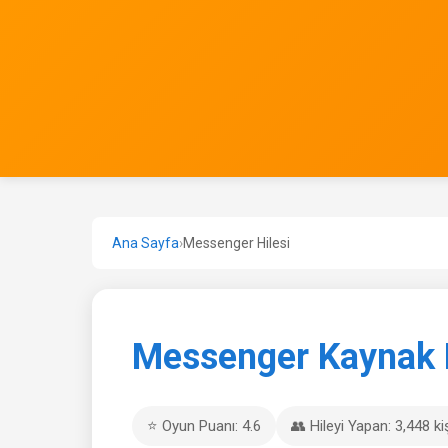
Ana Sayfa
›
Messenger Hilesi
Messenger Kaynak H
⭐ Oyun Puanı: 4.6
👥 Hileyi Yapan: 3,448 ki