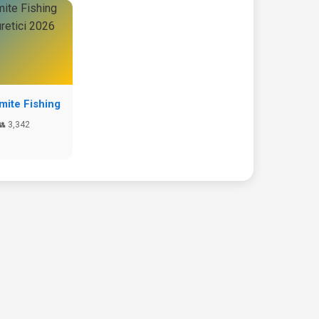
ite Fishing
👥 3,342