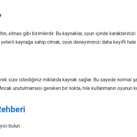
?
ltın, elmas gibi birimlerdir. Bu kaynaklar, oyun içinde karakteriniz
a yeterli kaynağa sahip olmak, oyun deneyiminizi daha keyifli hale g
rek size istediğiniz miktarda kaynak sağlar. Bu sayede normal ş
 Ancak unutulmaması gereken bir nokta, hile kullanmanın oyunun kur
Rehberi
yıcı bulun.