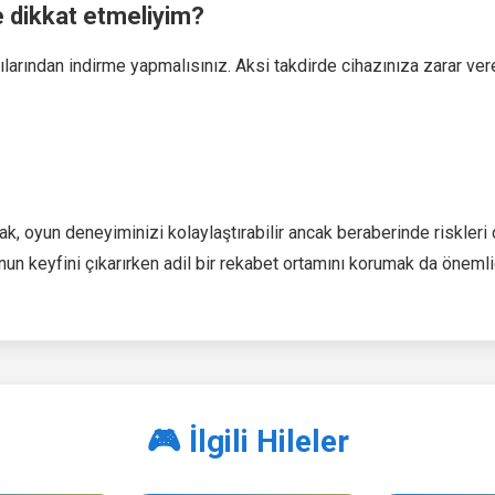
re dikkat etmeliyim?
cılarından indirme yapmalısınız. Aksi takdirde cihazınıza zarar ver
 oyun deneyiminizi kolaylaştırabilir ancak beraberinde riskleri d
yunun keyfini çıkarırken adil bir rekabet ortamını korumak da önemlid
🎮 İlgili Hileler