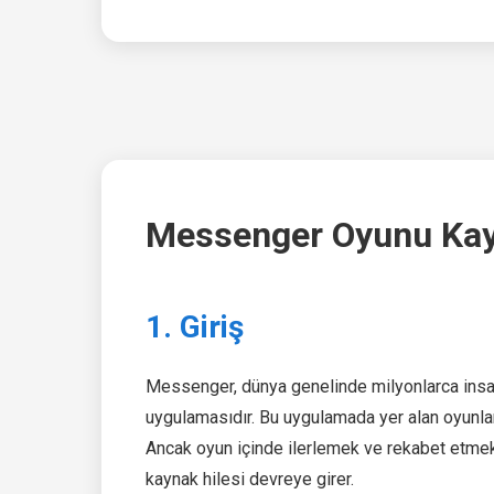
Messenger Oyunu Kay
1. Giriş
Messenger, dünya genelinde milyonlarca insan
uygulamasıdır. Bu uygulamada yer alan oyunlar d
Ancak oyun içinde ilerlemek ve rekabet etmek 
kaynak hilesi devreye girer.