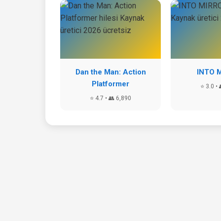
Dan the Man: Action
INTO 
Platformer
⭐ 3.0 • 
⭐ 4.7 • 👥 6,890