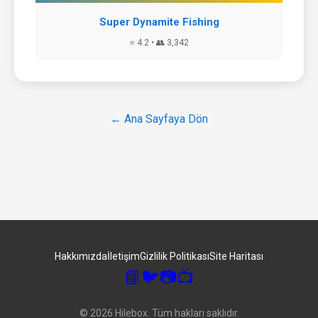
Super Dynamite Fishing
⭐ 4.2 • 👥 3,342
← Ana Sayfaya Dön
Hakkımızda
İletişim
Gizlilik Politikası
Site Haritası
📘
🐦
📷
📺
© 2026 Hilebox. Tüm hakları saklıdır.