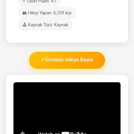
⭐ Oyun Puanı: 4.1
👥 Hileyi Yapan: 6,109 kişi
🕹️ Kaynak Türü: Kaynak
⚡ Ücretsiz Hileye Başla