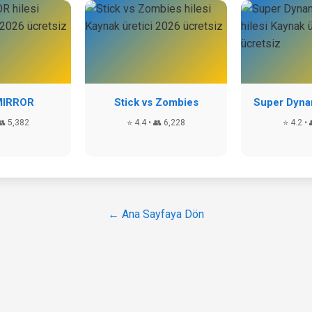
MIRROR
Stick vs Zombies
Super Dynam
👥 5,382
⭐ 4.4 • 👥 6,228
⭐ 4.2 • 
← Ana Sayfaya Dön