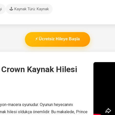
şi
🕹️ Kaynak Türü: Kaynak
⚡ Ücretsiz Hileye Başla
t Crown Kaynak Hilesi
siyon-macera oyunudur. Oyunun heyecanını
ynak hilesi oldukça önemlidir. Bu makalede, Prince