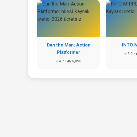
Dan the Man: Action
INTO 
Platformer
⭐ 3.0 • 
⭐ 4.7 • 👥 6,890