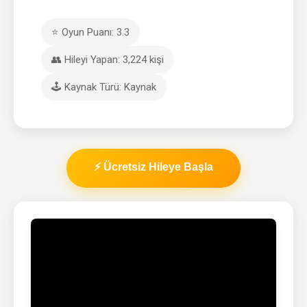
⭐ Oyun Puanı: 3.3
👥 Hileyi Yapan: 3,224 kişi
🕹️ Kaynak Türü: Kaynak
⚡ Ücretsiz Hileye Başla