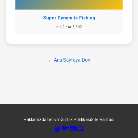
Super Dynamite Fishing
⭐ 4.2 • 👥 3,342
← Ana Sayfaya Dön
Hakkımızda
İletişim
Gizlilik Politikası
Site Haritası
📘
🐦
📷
📺