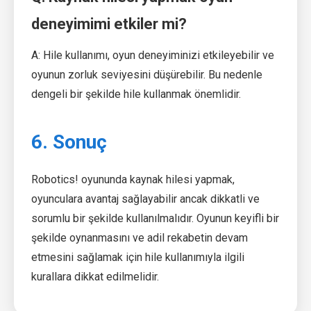
deneyimimi etkiler mi?
A: Hile kullanımı, oyun deneyiminizi etkileyebilir ve
oyunun zorluk seviyesini düşürebilir. Bu nedenle
dengeli bir şekilde hile kullanmak önemlidir.
6. Sonuç
Robotics! oyununda kaynak hilesi yapmak,
oyunculara avantaj sağlayabilir ancak dikkatli ve
sorumlu bir şekilde kullanılmalıdır. Oyunun keyifli bir
şekilde oynanmasını ve adil rekabetin devam
etmesini sağlamak için hile kullanımıyla ilgili
kurallara dikkat edilmelidir.