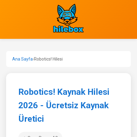
Ana Sayfa
›
Robotics! Hilesi
Robotics! Kaynak Hilesi
2026 - Ücretsiz Kaynak
Üretici