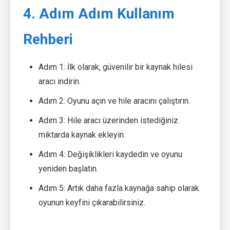
4. Adım Adım Kullanım
Rehberi
Adım 1: İlk olarak, güvenilir bir kaynak hilesi
aracı indirin.
Adım 2: Oyunu açın ve hile aracını çalıştırın.
Adım 3: Hile aracı üzerinden istediğiniz
miktarda kaynak ekleyin.
Adım 4: Değişiklikleri kaydedin ve oyunu
yeniden başlatın.
Adım 5: Artık daha fazla kaynağa sahip olarak
oyunun keyfini çıkarabilirsiniz.