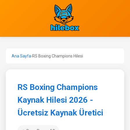
Ana Sayfa
›
RS Boxing Champions Hilesi
RS Boxing Champions
Kaynak Hilesi 2026 -
Ücretsiz Kaynak Üretici