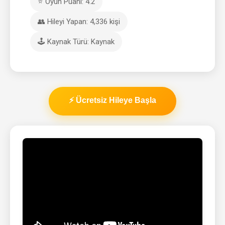
⭐ Oyun Puanı: 4.2
👥 Hileyi Yapan: 4,336 kişi
🕹️ Kaynak Türü: Kaynak
⚡ Ücretsiz Hileye Başla