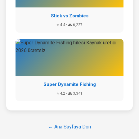
Stick vs Zombies
⭐ 4.4 • 👥 6,227
Super Dynamite Fishing
⭐ 4.2 • 👥 3,341
← Ana Sayfaya Dön