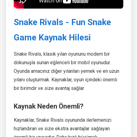
Snake Rivals - Fun Snake
Game Kaynak Hilesi
Snake Rivals, klasik yılan oyununu modern bir
dokunuşla sunan eğlenceli bir mobil oyunudur.
Oyunda amacınız diğer yılanları yemek ve en uzun
yılanı oluşturmak. Kaynaklar, oyun içindeki önemli
bir birimdir ve size avantaj sağlar.
Kaynak Neden Önemli?
Kaynaklar, Snake Rivals oyununda ilerlemenizi
hızlandıran ve size ekstra avantajlar sağlayan