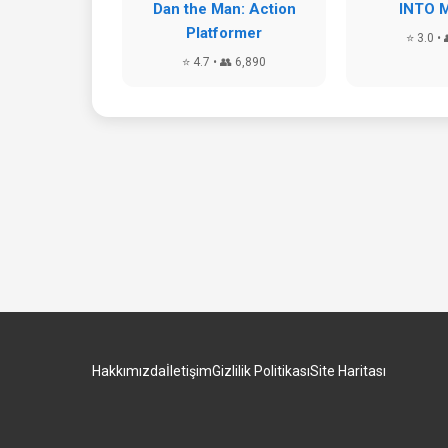
Dan the Man: Action
INTO 
Platformer
⭐ 3.0 • 
⭐ 4.7 • 👥 6,890
Hakkımızda
İletişim
Gizlilik Politikası
Site Haritası