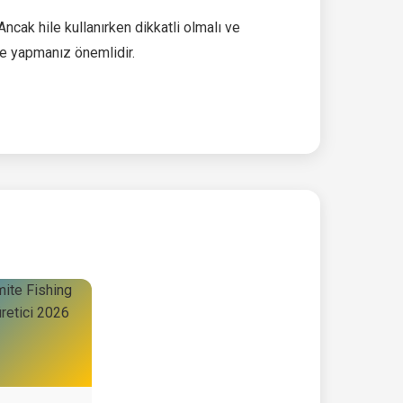
Ancak hile kullanırken dikkatli olmalı ve
lde yapmanız önemlidir.