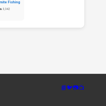
ite Fishing
👥 3,342
📘
🐦
📷
📺