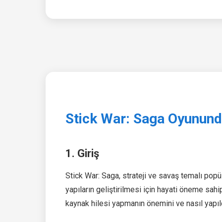
Stick War: Saga Oyunund
1. Giriş
Stick War: Saga, strateji ve savaş temalı popü
yapıların geliştirilmesi için hayati öneme sah
kaynak hilesi yapmanın önemini ve nasıl yapıldı