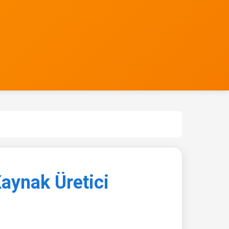
Kaynak Üretici