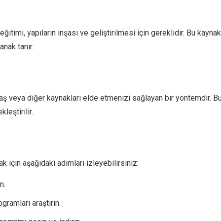
eğitimi, yapıların inşası ve geliştirilmesi için gereklidir. Bu kayn
anak tanır.
 taş veya diğer kaynakları elde etmenizi sağlayan bir yöntemdir. B
leştirilir.
için aşağıdaki adımları izleyebilirsiniz:
n.
gramları araştırın.