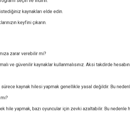
rogramı seçin ve indirin.
istediğiniz kaynakları elde edin.
arınızın keyfini çıkarın.
za zarar verebilir mi?
malı ve güvenilir kaynaklar kullanmalısınız. Aksi takdirde hesabını
 sürece kaynak hilesi yapmak genellikle yasal değildir. Bu nedenle
 mı?
 hile yapmak, bazı oyuncular için zevki azaltabilir. Bu nedenle hil