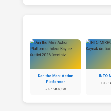
Dan the Man: Action
INTO 
Platformer
⭐ 3.0 • 
⭐ 4.7 • 👥 6,890