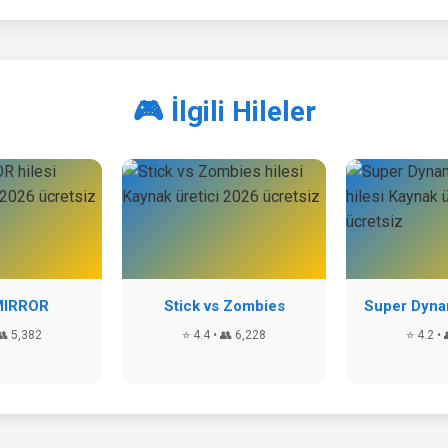
🎮 İlgili Hileler
MIRROR
Stick vs Zombies
Super Dynam
👥 5,382
⭐ 4.4 • 👥 6,228
⭐ 4.2 • 