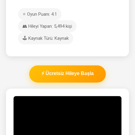
⭐ Oyun Puanı: 4.1
👥 Hileyi Yapan: 5,494 kişi
🕹️ Kaynak Türü: Kaynak
⚡ Ücretsiz Hileye Başla