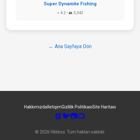
Super Dynamite Fishing
⭐ 4.2 • 👥 3,342
← Ana Sayfaya Dön
Hakkımızda
İletişim
Gizlilik Politikası
Site Haritası
📘
🐦
📷
📺
© 2026 Hilebox. Tüm hakları saklıdır.