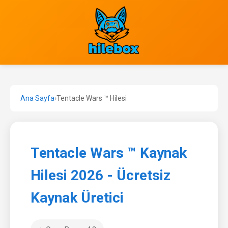
Ana Sayfa
›
Tentacle Wars ™ Hilesi
Tentacle Wars ™ Kaynak
Hilesi 2026 - Ücretsiz
Kaynak Üretici