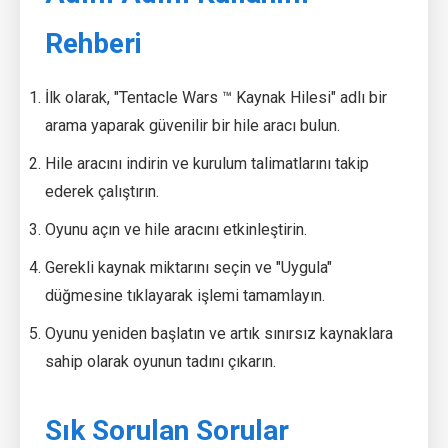
Rehberi
İlk olarak, "Tentacle Wars ™ Kaynak Hilesi" adlı bir
arama yaparak güvenilir bir hile aracı bulun.
Hile aracını indirin ve kurulum talimatlarını takip
ederek çalıştırın.
Oyunu açın ve hile aracını etkinleştirin.
Gerekli kaynak miktarını seçin ve "Uygula"
düğmesine tıklayarak işlemi tamamlayın.
Oyunu yeniden başlatın ve artık sınırsız kaynaklara
sahip olarak oyunun tadını çıkarın.
Sık Sorulan Sorular