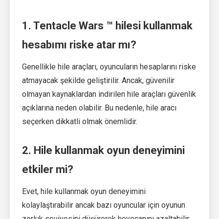
1. Tentacle Wars ™ hilesi kullanmak
hesabımı riske atar mı?
Genellikle hile araçları, oyuncuların hesaplarını riske
atmayacak şekilde geliştirilir. Ancak, güvenilir
olmayan kaynaklardan indirilen hile araçları güvenlik
açıklarına neden olabilir. Bu nedenle, hile aracı
seçerken dikkatli olmak önemlidir.
2. Hile kullanmak oyun deneyimini
etkiler mi?
Evet, hile kullanmak oyun deneyimini
kolaylaştırabilir ancak bazı oyuncular için oyunun
zorluk seviyesini düşürerek heyecanını azaltabilir.