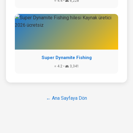
⭐ 4.4 • 👥 6,228
Super Dynamite Fishing
⭐ 4.2 • 👥 3,341
← Ana Sayfaya Dön