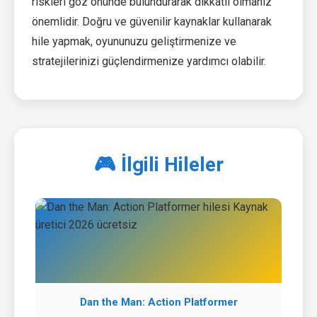
riskleri göz önünde bulundurarak dikkatli olmanız
önemlidir. Doğru ve güvenilir kaynaklar kullanarak
hile yapmak, oyununuzu geliştirmenize ve
stratejilerinizi güçlendirmenize yardımcı olabilir.
🎮 İlgili Hileler
Dan the Man: Action Platformer