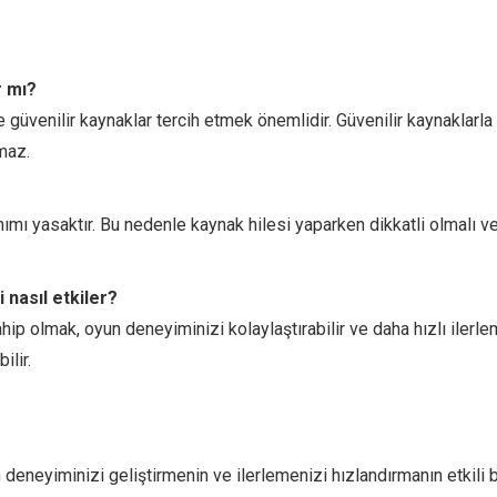
r mı?
ve güvenilir kaynaklar tercih etmek önemlidir. Güvenilir kaynaklar
maz.
anımı yasaktır. Bu nedenle kaynak hilesi yaparken dikkatli olmalı 
nasıl etkiler?
ip olmak, oyun deneyiminizi kolaylaştırabilir ve daha hızlı ilerlem
ilir.
yiminizi geliştirmenin ve ilerlemenizi hızlandırmanın etkili bir 