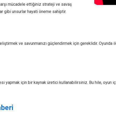
arşı mücadele ettiğiniz strateji ve savaş
ar gibi unsurlar hayati öneme sahiptir.
 geliştirmek ve savunmanızı güçlendirmek için gereklidir. Oyunda i
 yapmak için bir kaynak üretici kullanabilirsiniz. Bu hile, oyun iç
beri