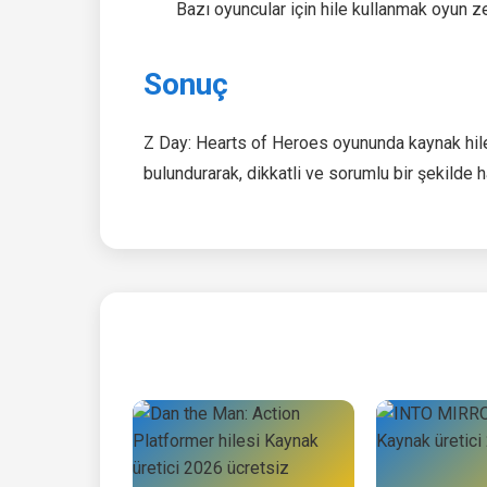
Bazı oyuncular için hile kullanmak oyun ze
Sonuç
Z Day: Hearts of Heroes oyununda kaynak hilesi
bulundurarak, dikkatli ve sorumlu bir şekilde 