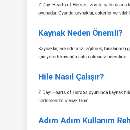
Z Day: Hearts of Heroes, zombi saldırılarına k
oyunudur. Oyunda kaynaklar, askerler ve silahl
Kaynak Neden Önemli?
Kaynaklar, askerlerinizi eğitmek, binalarınızı
için yeterli kaynağa sahip olmanız önemlidir.
Hile Nasıl Çalışır?
Z Day: Hearts of Heroes oyununda kaynak hilesi
ilerlemenize olanak tanır.
Adım Adım Kullanım Reh