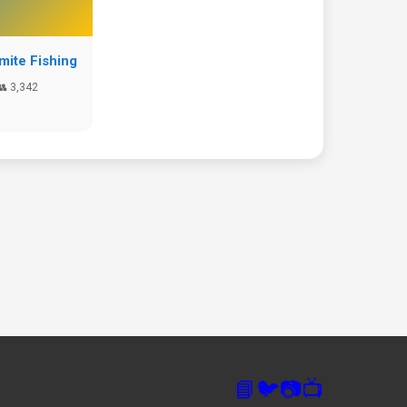
ite Fishing
👥 3,342
📘
🐦
📷
📺