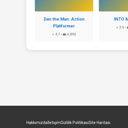
Dan the Man: Action
INTO 
Platformer
⭐ 3.0 • 
⭐ 4.7 • 👥 6,890
Hakkımızda
İletişim
Gizlilik Politikası
Site Haritası